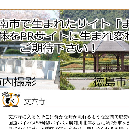
丈六寺に入るとそこは静かな時が流れるような空間で歴史
国道バイパス55号線バイパス勝浦川北岸を西に約2分車を
新緑から紅葉にと季節の移り変わりも楽しめられる風情い