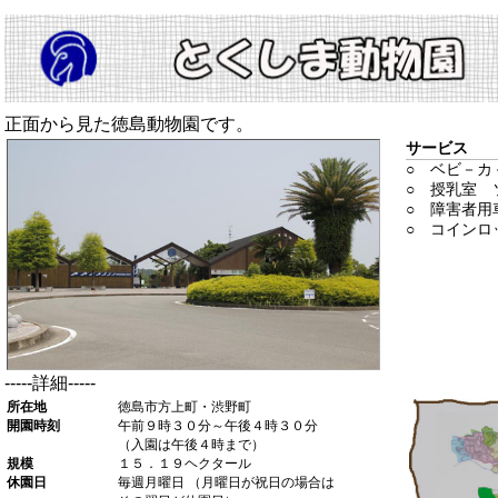
正面から見た徳島動物園です。
サービス
○ ベビ－カ
○ 授乳室 
○ 障害者用
○ コインロ
-----詳細-----
所在地
徳島市方上町・渋野町
開園時刻
午前９時３０分～午後４時３０分
（入園は午後４時まで）
規模
１５．１９ヘクタール
休園日
毎週月曜日 （月曜日が祝日の場合は