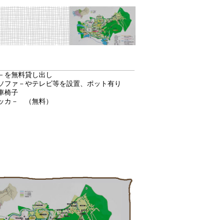
－を無料貸し出し
ソファ－やテレビ等を設置、ポット有り
車椅子
ッカ－ （無料）