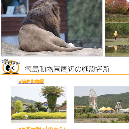
■徳島動物園
■日本一低い山弁天さん