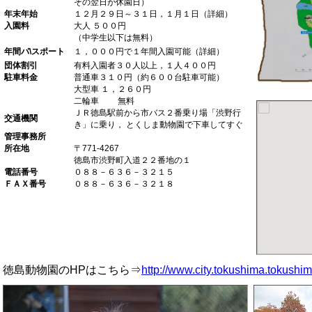
その翌日が休園日）
年末年始
１２月２９日～３１日，１月１日（詳細）
入園料
大人 ５００円
（中学生以下は無料）
年間パ\スポート
１，０００円で１年間入園可能（詳細）
団体割引
有料入園者３０人以上，１人４００円
駐車料金
普通車３１０円（約６００台駐車可能）
大型車 １，２６０円
二輪車 無料
ＪＲ徳島駅前から市バス２番乗り場「渋野行
交通機関
き」に乗り， とくしま動物園で下車してすぐ
管理事務所
所在地
〒771-4267
徳島市渋野町入道２２番地の１
電話番号
０８８－６３６－３２１５
ＦＡＸ番号
０８８－６３６－３２１８
徳島動物園のHPはこちら⇒
http://www.city.tokushima.tokushim